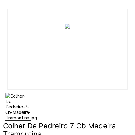
7
º
tinta
8
º
esmalte
9
º
tinta piso
10
º
verniz
Colher De Pedreiro 7 Cb Madeira
Tramontina