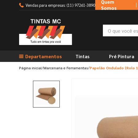
Quem
Vendas para empresas: (11) 97261-3890
Somos
O que você está
TERMOS MAIS BUSCADOS
Departamentos
Tintas
Pré Pintura
1
º
tinta suvinil
2
º
tinta branca
Marcenaria e Ferramentas
Papelão Ondulado (Rolo 1
3
º
massa corrida
4
º
sherwin willians
5
º
massa acrilica
6
º
tinta
7
º
tinta acrilica
8
º
esmalte