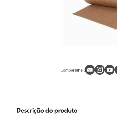
9
º
tinta piso
10
º
spray
Compartilhe :
Descrição do produto