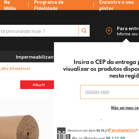
Na
Programa de
Encontre o seu
Mídia
Fidelidade
pintor
 procurando hoje ?
Para ent
Informe seu
Impermeabilizantes
Marcenaria e Ferramentas
Insira o CEP da entrega
,20 x 30 metros)
visualizar os produtos disp
nesta regi
Papelão Ondulado (Rol
-
5%
off
Vendido e entregue por:
Tintas MC Ltda
De:
R$
129
,
00
Não sei meu c
Por:
R$
122
,
55
un
Parcelamento
Parcele em até
2
x
de
R$
61
,
27
Pix ou Boleto por
R$
122
,
55