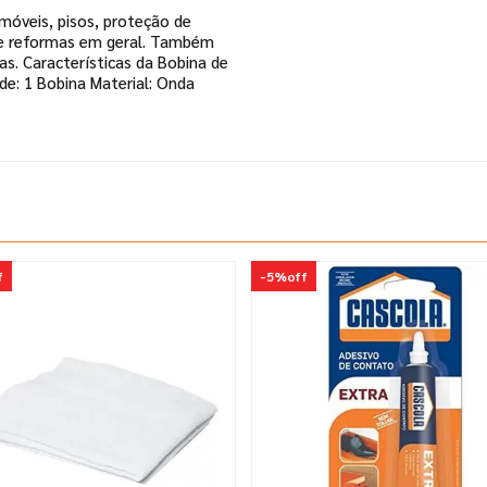
móveis, pisos, proteção de
s e reformas em geral. Também
as. Características da Bobina de
e: 1 Bobina Material: Onda
f
-
5%
off