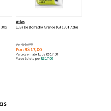
Atlas
a 30g
Luva De Borracha Grande (G) 1301 Atlas
R$
17
,
90
Por:
R$
17
,
00
Parcele em até
1
x
de
R$
17
,
00
Pix ou Boleto por
R$
17
,
00
Comprar
－
＋
as