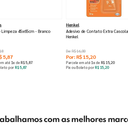
s
Henkel
e Limpeza 45x65cm - Branco
Adesivo de Contato Extra Cascol
Henkel
18
R$
16
,
00
$
5
,
87
Por:
R$
15
,
20
 em até
1
x
de
R$
5
,
87
Parcele em até
1
x
de
R$
15
,
20
oleto por
R$
5
,
87
Pix ou Boleto por
R$
15
,
20
Comprar
Comprar
＋
－
＋
rabalhamos com as melhores marc