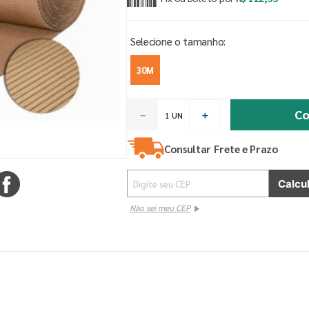
30M
Co
－
＋
Consultar Frete e Prazo
Não sei meu CEP