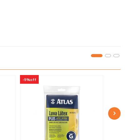
-
5%
off