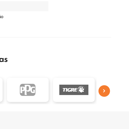
ão
as