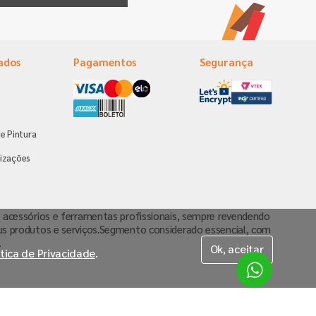
ados
Pagamentos
Segurança
e Pintura
s
izações
va, acessórios e ferramentas profissionais, sempre revendendo
us produtos e serviços.Segmento considerado essencial, com
.
Ok, aceitar
ítica de Privacidade
.
-000 |
sac@tintasmc.com.br
| (11) 94102-7502