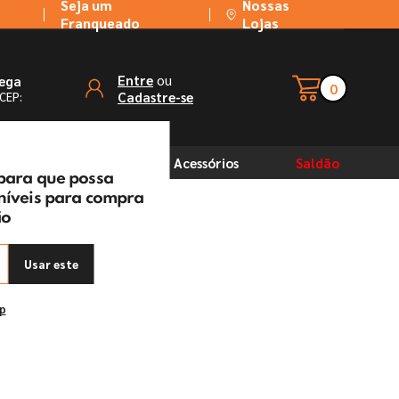
Seja um
Nossas
Franqueado
Lojas
ou
Entre
rega
0
Cadastre-se
 CEP:
Solventes
Acessórios
Saldão
 para que possa
oníveis para compra
ão
Usar este
ep