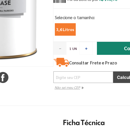
3,6 Litros
Co
－
＋
Consultar Frete e Prazo
Não sei meu CEP
Ficha Técnica