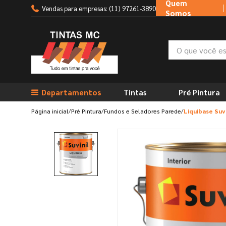
Quem
Vendas para empresas: (11) 97261-3890
Somos
O que você está
TERMOS MAIS BUSCADOS
Departamentos
Tintas
Pré Pintura
1
º
tinta suvinil
2
º
tinta branca
Pré Pintura
Fundos e Seladores Parede
Liquibase Suvi
3
º
massa corrida
4
º
sherwin willians
5
º
massa acrilica
6
º
esmalte
7
º
tinta acrilica
8
º
tinta