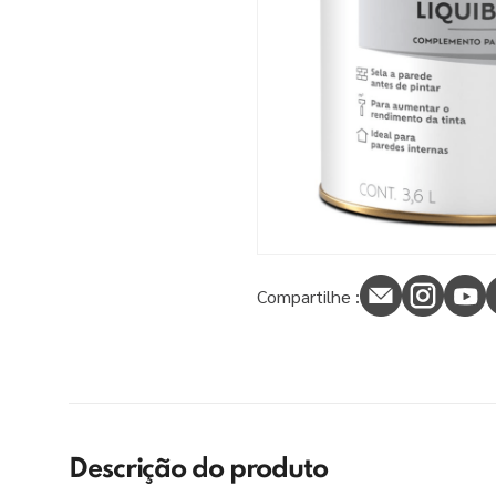
9
º
tinta piso
10
º
spray
Compartilhe :
Descrição do produto