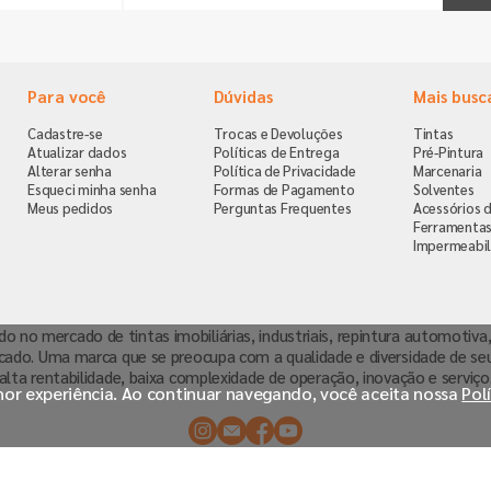
Para você
Dúvidas
Mais busc
Cadastre-se
Trocas e Devoluções
Tintas
Atualizar dados
Políticas de Entrega
Pré-Pintura
Alterar senha
Política de Privacidade
Marcenaria
Esqueci minha senha
Formas de Pagamento
Solventes
Meus pedidos
Perguntas Frequentes
Acessórios d
Ferramenta
Impermeabil
ndo no mercado de tintas imobiliárias, industriais, repintura automoti
cado. Uma marca que se preocupa com a qualidade e diversidade de se
alta rentabilidade, baixa complexidade de operação, inovação e serviço
lhor experiência. Ao continuar navegando, você aceita nossa
Pol
: 114.473.653.115 | Avenida Prof. Abraão de Morais, 378 - São Paulo, SP, 04123