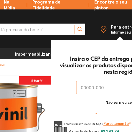
Na
Programa de
Encontre o seu
Mídia
Fidelidade
pintor
 procurando hoje ?
Para ent
Informe seu
Impermeabilizantes
Marcenaria e Ferramentas
Insira o CEP da entrega
nil
visualizar os produtos disp
nesta regi
Liquibase Suvinil
-
5%
off
Vendido e entregue por:
Tintas MC Ltda
De:
R$
200
,
80
Não sei meu c
Por:
R$
190
,
76
un
Parcelamento
Parcele em até
3
x
de
R$
63
,
58
Pix ou Boleto por
R$
190
,
76