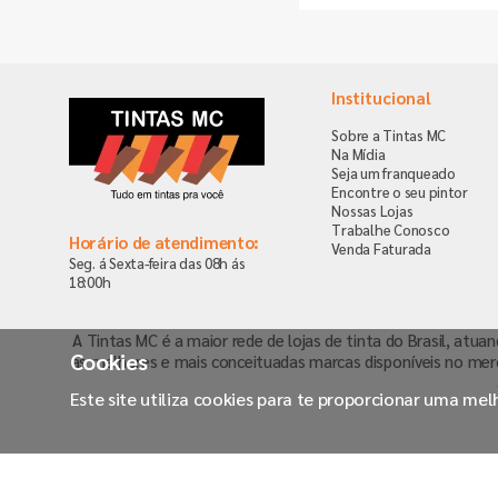
Institucional
Sobre a Tintas MC
Na Mídia
Seja um franqueado
Encontre o seu pintor
Nossas Lojas
Trabalhe Conosco
Horário de atendimento:
Venda Faturada
Seg. á Sexta-feira das 08h ás
18:00h
A Tintas MC é a maior rede de lojas de tinta do Brasil, atua
Cookies
as melhores e mais conceituadas marcas disponíveis no mer
Este site utiliza cookies para te proporcionar uma me
Tintas MC Ltda. CNPJ: 61.149.506/0001-51/ IE