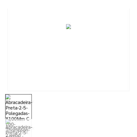
7
º
tinta acrilica
8
º
tinta
9
º
tinta piso
10
º
spray