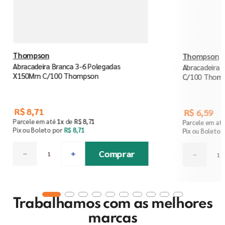
Thompson
Thompson
Abracadeira Branca 3-6 Polegadas
Abracadeira 
X150Mm C/100 Thompson
C/100 Thom
R$
8
,
71
R$
6
,
59
Parcele em até
1
x
de
R$
8
,
71
Parcele em at
Pix ou Boleto por
R$
8
,
71
Pix ou Boleto 
Comprar
－
＋
－
Trabalhamos com as melhores
marcas