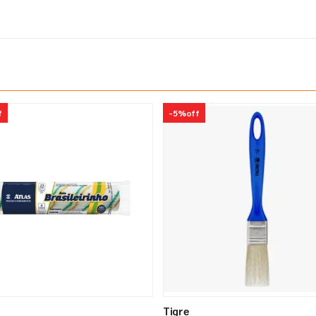
f
-
5%
off
Tigre