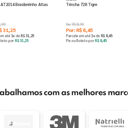
 AT2014 Brasileirinho Atlas
Trincha 728 Tigre
2
,
90
R$
8
,
90
$
31
,
25
Por:
R$
8
,
45
 em até
1
x
de
R$
31
,
25
Parcele em até
1
x
de
R$
8
,
45
oleto por
R$
31
,
25
Pix ou Boleto por
R$
8
,
45
Comprar
Saiba mais
＋
rabalhamos com as melhores marc