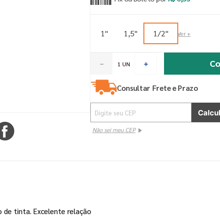
1"
1,5"
1/2"
Co
－
＋
Consultar Frete e Prazo
Não sei meu CEP
 de tinta. Excelente relação