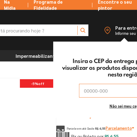
Na
Programa de
Encontre o seu
Mídia
Fidelidade
pintor
 procurando hoje ?
Para ent
Informe seu
Impermeabilizantes
Marcenaria e Ferramentas
Insira o CEP da entrega
visualizar os produtos disp
nesta regi
Trincha 573 Tigre
-
5%
off
Vendido e entregue por:
Tintas MC Ltda
De:
R$
6
,
90
Não sei meu c
Por:
R$
6
,
55
un
Parcelamento
Parcele em até
1
x
de
R$
6
,
55
Pix ou Boleto por
R$
6
,
55