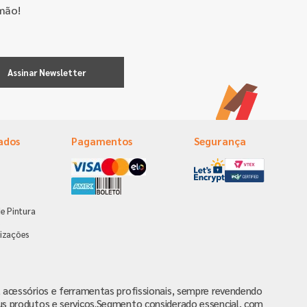
mão!
Assinar Newsletter
ados
Pagamentos
Segurança
e Pintura
s
izações
va, acessórios e ferramentas profissionais, sempre revendendo
us produtos e serviços.Segmento considerado essencial, com