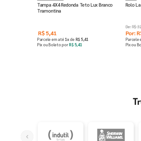
Tampa 4X4 Redonda Teto Lux Branco
Rolo La
Tramontina
R$
3
R$
5
,
41
Por:
R
Parcele em até
1
x
de
R$
5
,
41
Parcele
Pix ou Boleto por
R$
5
,
41
Pix ou B
Comprar
－
＋
－
T