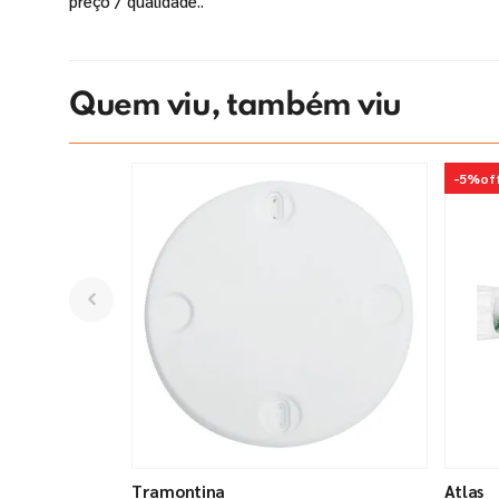
preço / qualidade..
Quem viu, também viu
-
5%
of
Tramontina
Atlas