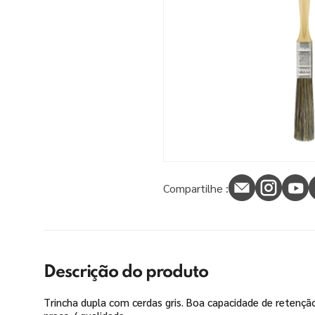
9
º
tinta piso
10
º
spray
Compartilhe :
Descrição do produto
Trincha dupla com cerdas gris. Boa capacidade de retenção