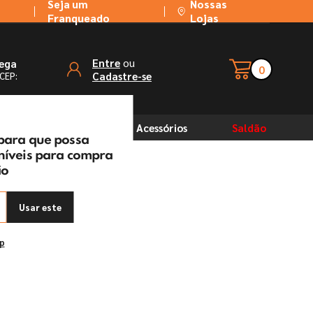
Seja um
Nossas
Franqueado
Lojas
ou
Entre
rega
0
Cadastre-se
 CEP:
Solventes
Acessórios
Saldão
 para que possa
oníveis para compra
ão
Usar este
ep