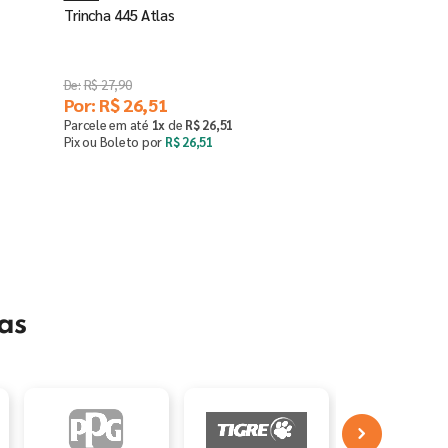
Trincha 445 Atlas
R$
27
,
90
Por:
R$
26
,
51
Parcele em até
1
x
de
R$
26
,
51
Pix ou Boleto por
R$
26
,
51
Saiba mais
as