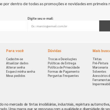
ue por dentro de todas as promoções e novidades em primeira 
Digite seu e-mail:
Para você
Dúvidas
Mais busc
Cadastre-se
Trocas e Devoluções
Tintas
Atualizar dados
Políticas de Entrega
Pré-Pintura
Alterar senha
Política de Privacidade
Marcenaria
Esqueci minha senha
Formas de Pagamento
Solventes
Meus pedidos
Perguntas Frequentes
Acessórios d
Ferramenta
Impermeabil
ndo no mercado de tintas imobiliárias, industriais, repintura automoti
cado. Uma marca que se preocupa com a qualidade e diversidade de se