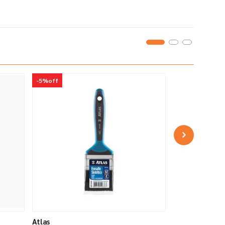
-
5%
off
Atlas