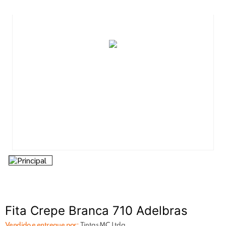
7
º
tinta acrilica
8
º
esmalte
9
º
tinta piso
10
º
spray
Fita Crepe Branca 710 Adelbras
Vendido e entregue por:
Tintas MC Ltda