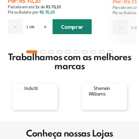
Por:
R$
70
,
20
Por:
R$
31
,
Parcele em até
1
x
de
R$
70
,
20
Parcele em at
Pix ou Boleto por
R$
70
,
20
Pix ou Boleto 
Comprar
－
＋
－
Trabalhamos com as melhores
marcas
Conheça nossas Lojas