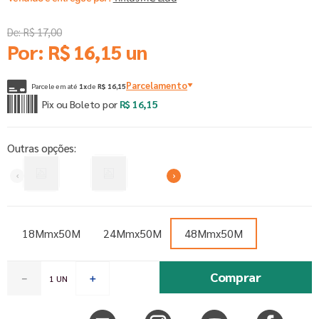
De:
R$
17
,
00
Por:
R$
16
,
15
un
Parcelamento
Parcele em até
1
x
de
R$
16
,
15
Pix ou Boleto por
R$
16
,
15
Outras opções:
18Mmx50M
24Mmx50M
48Mmx50M
Comprar
－
＋