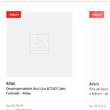
-
5%
off
-
5%
off
Atlas
Adere
Desempenadeira Aco Lisa AT243 Cabo
Fita de Dema
Fechado - Atlas
x 50mm - Ad
R$
73
,
90
R$
32
,
90