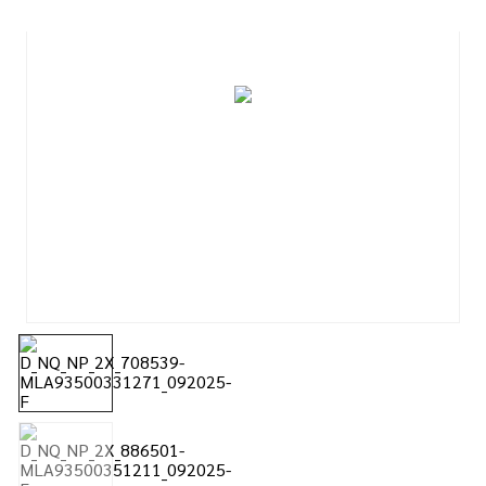
7
º
tinta acrilica
8
º
esmalte
9
º
tinta piso
10
º
spray