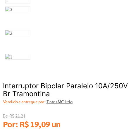
Interruptor Bipolar Paralelo 10A/250V
Br Tramontina
Vendido e entregue por:
Tintas MC Ltda
De:
R$
21
,
21
Por:
R$
19
,
09
un