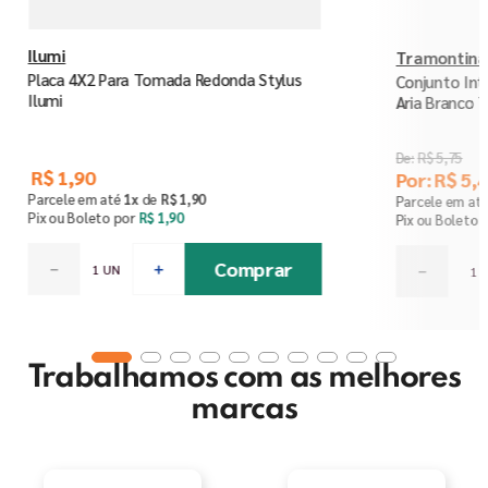
Ilumi
Tramontina
Placa 4X2 Para Tomada Redonda Stylus
Conjunto Int
Ilumi
Aria Branco 
R$
5
,
75
R$
1
,
90
Por:
R$
5
,
4
Parcele em até
1
x
de
R$
1
,
90
Parcele em at
Pix ou Boleto por
R$
1
,
90
Pix ou Boleto 
Comprar
－
＋
－
Trabalhamos com as melhores
marcas