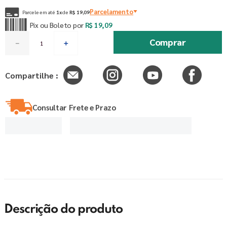
Parcelamento
Parcele em até
1
x
de
R$
19
,
09
Pix ou Boleto por
R$
19
,
09
Comprar
－
＋
Compartilhe :
Consultar Frete e Prazo
Descrição do produto