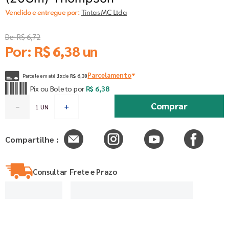
Vendido e entregue por:
Tintas MC Ltda
De:
R$
6
,
72
Por:
R$
6
,
38
un
Parcelamento
Parcele em até
1
x
de
R$
6
,
38
Pix ou Boleto por
R$
6
,
38
Comprar
－
＋
Compartilhe :
Consultar Frete e Prazo