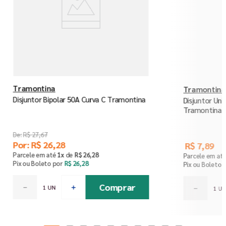
Tramontina
Tramontina
Disjuntor Bipolar 50A Curva C Tramontina
Disjuntor Uni
Tramontina
R$
27
,
67
Por:
R$
26
,
28
R$
7
,
89
Parcele em até
1
x
de
R$
26
,
28
Parcele em at
Pix ou Boleto por
R$
26
,
28
Pix ou Boleto 
Comprar
－
＋
－