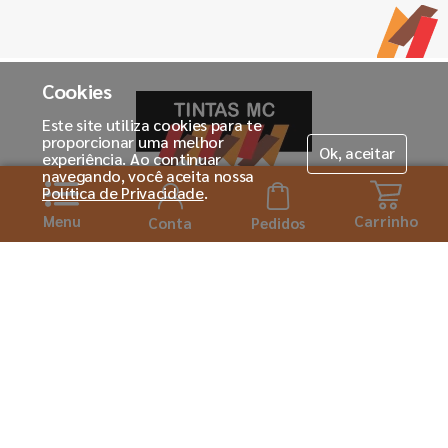
Cookies
Este site utiliza cookies para te
proporcionar uma melhor
Ok, aceitar
experiência. Ao continuar
navegando, você aceita nossa
Política de Privacidade
.
Menu
Carrinho
Horário de atendimento:
Conta
Pedidos
Seg. á Sexta-feira das 08h ás 18:00h
Institucional
Sobre a Tintas MC
Para você
Seja um franqueado
Cadastre-se
Dúvidas