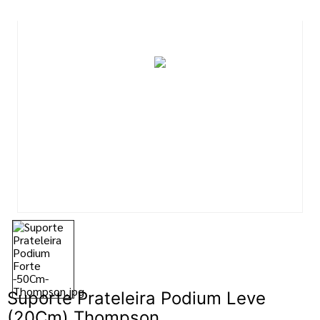
7
º
tinta
8
º
esmalte
9
º
tinta piso
10
º
verniz
Suporte Prateleira Podium Leve
(20Cm) Thompson