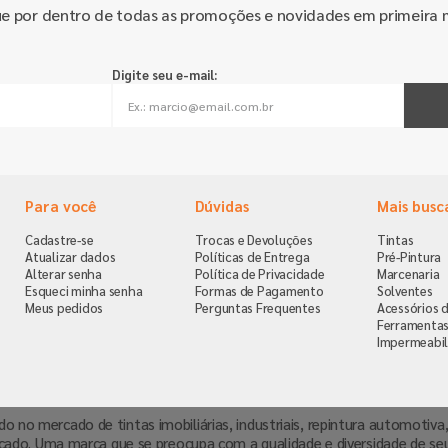
ue por dentro de todas as promoções e novidades em primeira 
Digite seu e-mail:
Para você
Dúvidas
Mais busc
Cadastre-se
Trocas e Devoluções
Tintas
Atualizar dados
Políticas de Entrega
Pré-Pintura
Alterar senha
Política de Privacidade
Marcenaria
Esqueci minha senha
Formas de Pagamento
Solventes
Meus pedidos
Perguntas Frequentes
Acessórios d
Ferramenta
Impermeabil
ndo no mercado de tintas imobiliárias, industriais, repintura automoti
cado. Uma marca que se preocupa com a qualidade e diversidade de se