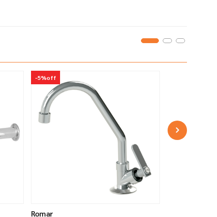
-
5%
off
Romar