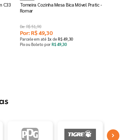
Cm C33
Torneira Cozinha Mesa Bica Móvel Pratic -
Romar
R$
51
,
90
Por:
R$
49
,
30
Parcele em até
1
x
de
R$
49
,
30
Pix ou Boleto por
R$
49
,
30
Comprar
－
＋
as