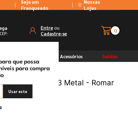
Seja um
Nossas
Franqueado
Lojas
ou
Entre
rega
0
Cadastre-se
 CEP:
Solventes
Acessórios
Saldão
 para que possa
oníveis para compra
ão
de Bica Móvel C33 Metal - Romar
Usar este
ep