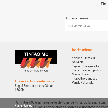
Fiq
Digite seu nome:
Institucional
Sobre a Tintas MC
Na Mídia
Seja um franqueado
Encontre o seu pintor
Nossas Lojas
Trabalhe Conosco
Horário de atendimento:
Venda Faturada
Seg. á Sexta-feira das 08h ás
18:00h
A Tintas MC é a maior rede de lojas de tinta do Brasil, atua
Cookies
as melhores e mais conceituadas marcas disponíveis no mer