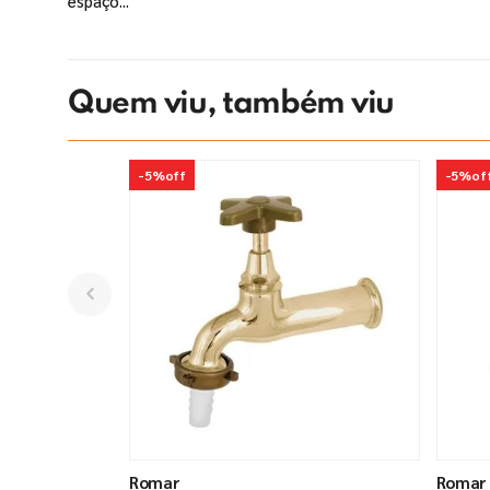
espaço...
Quem viu, também viu
-
5%
off
-
5%
of
Romar
Romar