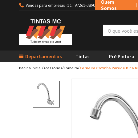
Quem
Vendas para empresas: (11) 97261-3890
Somos
O que você está
TERMOS MAIS BUSCADOS
1
º
tinta suvinil
2
º
tinta branca
Departamentos
Tintas
Pré Pintura
3
º
massa corrida
Acessórios
Torneira
Torneira Cozinha Parede Bica 
4
º
sherwin willians
5
º
massa acrilica
6
º
tinta
7
º
tinta acrilica
8
º
esmalte
9
º
tinta piso
10
º
spray