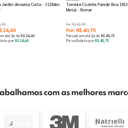
a Jardim Amarela Curta - 1128Am
Torneira Cozinha Parede Bica 18
r
Metal - Romar
5
,
90
R$
42
,
90
$
24
,
60
Por:
R$
40
,
75
 em até
1
x
de
R$
24
,
60
Parcele em até
1
x
de
R$
40
,
75
oleto por
R$
24
,
60
Pix ou Boleto por
R$
40
,
75
Comprar
Comprar
＋
－
＋
rabalhamos com as melhores marc