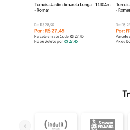
Torneira Jardim Amarela Longa - 1130Am
Torneir
- Romar
- Roma
R$
28
,
90
R$
2
Por:
R$
27
,
45
Por:
R
Parcele em até
1
x
de
R$
27
,
45
Parcele
Pix ou Boleto por
R$
27
,
45
Pix ou B
Comprar
－
＋
－
T