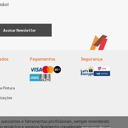
mão!
Assinar Newsletter
ados
Pagamentos
Segurança
e Pintura
s
izações
va, acessórios e ferramentas profissionais, sempre revendendo
us produtos e serviços.Segmento considerado essencial, com