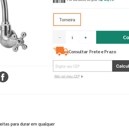
Torneira
Co
－
＋
Consultar Frete e Prazo
Não sei meu CEP
feitas para durar em qualquer