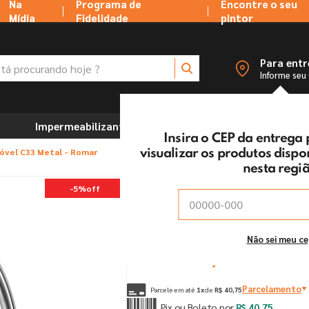
Na
Programa de
Encontre o seu
Mídia
Fidelidade
pintor
 procurando hoje ?
Para ent
Informe seu
Impermeabilizantes
Marcenaria e Ferramentas
Insira o CEP da entrega
Móvel C33 Metal - Romar
visualizar os produtos disp
nesta regi
Torneira Cozinha Pare
-
5%
off
Vendido e entregue por:
Tintas MC Ltda
De:
R$
42
,
90
Não sei meu c
Por:
R$
40
,
75
un
Parcelamento
Parcele em até
1
x
de
R$
40
,
75
Pix ou Boleto por
R$
40
,
75