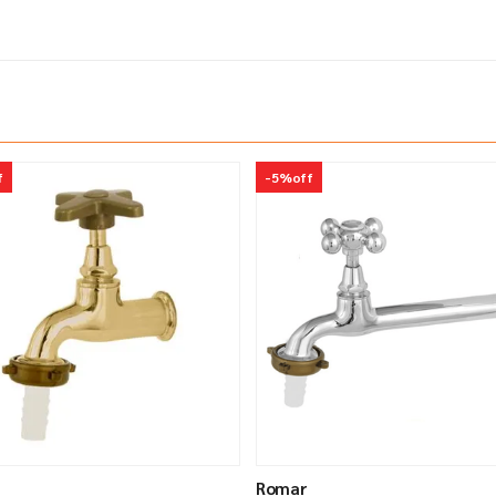
f
-
5%
off
Romar