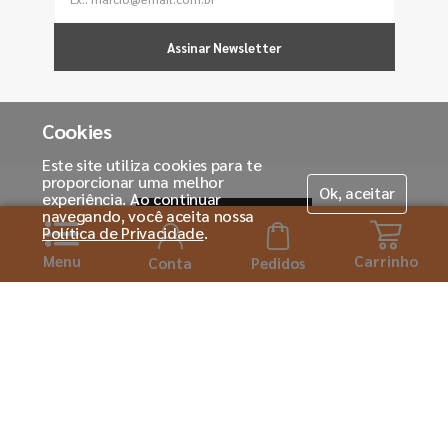
Assinar Newsletter
Cookies
Este site utiliza cookies para te
proporcionar uma melhor
Ok, aceitar
experiência. Ao continuar
navegando, você aceita nossa
Política de Privacidade
.
Menu
Carrinho
Conta
Pedidos
Horário de atendimento:
Seg. á Sexta-feira das 08h ás 18:00h
Institucional