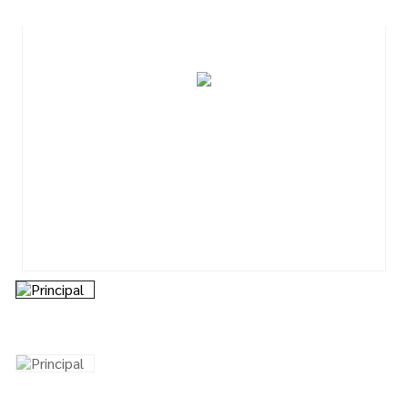
7
º
tinta
8
º
esmalte
9
º
tinta piso
10
º
verniz