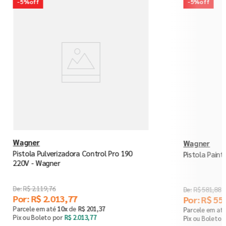
-
5%
off
-
5%
off
Wagner
Wagner
Pistola Pulverizadora Control Pro 190
Pistola Pain
220V - Wagner
R$
2
.
119
,
76
R$
581
,
88
Por:
R$
2
.
013
,
77
Por:
R$
55
Parcele em até
10
x
de
R$
201
,
37
Parcele em at
Pix ou Boleto por
R$
2
.
013
,
77
Pix ou Boleto 