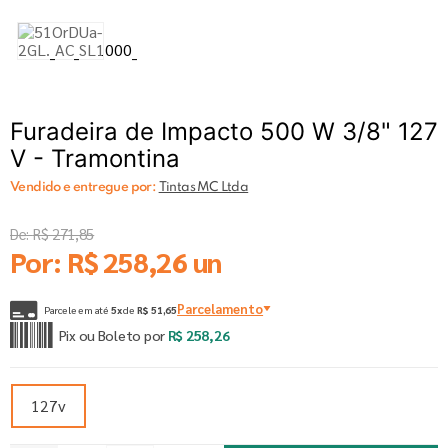
Furadeira de Impacto 500 W 3/8" 127
V - Tramontina
Vendido e entregue por:
Tintas MC Ltda
De:
R$
271
,
85
Por:
R$
258
,
26
un
Parcelamento
Parcele em até
5
x
de
R$
51
,
65
Pix ou Boleto por
R$
258
,
26
127v