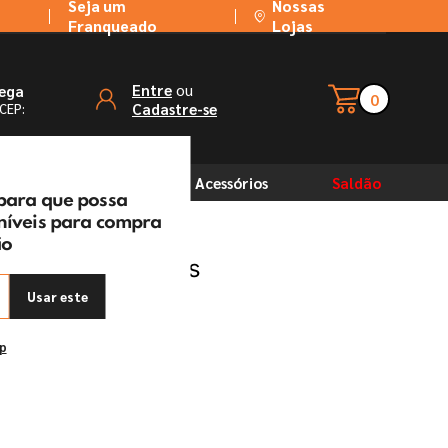
Seja um
Nossas
Franqueado
Lojas
ou
Entre
rega
0
Cadastre-se
 CEP:
Solventes
Acessórios
Saldão
 para que possa
oníveis para compra
ão
 Sherwin Williams
Usar este
ep