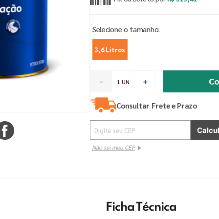
3,6 Litros
Co
－
＋
Consultar Frete e Prazo
Não sei meu CEP
Ficha Técnica