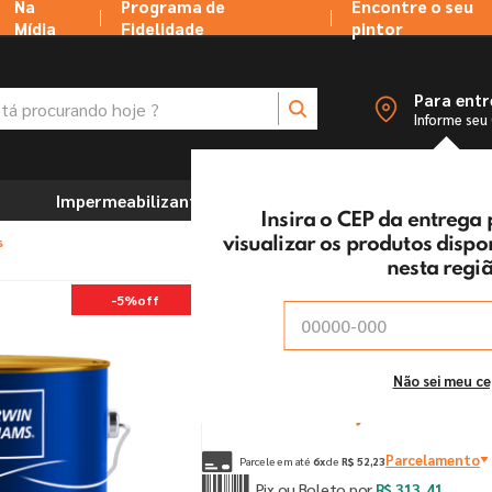
Na
Programa de
Encontre o seu
Mídia
Fidelidade
pintor
 procurando hoje ?
Para ent
Informe seu
Impermeabilizantes
Marcenaria e Ferramentas
Insira o CEP da entrega
s
visualizar os produtos disp
nesta regi
Restauração Selatrinca
-
5%
off
Vendido e entregue por:
Tintas MC Ltda
De:
R$
329
,
90
Não sei meu c
Por:
R$
313
,
41
un
Parcelamento
Parcele em até
6
x
de
R$
52
,
23
Pix ou Boleto por
R$
313
,
41