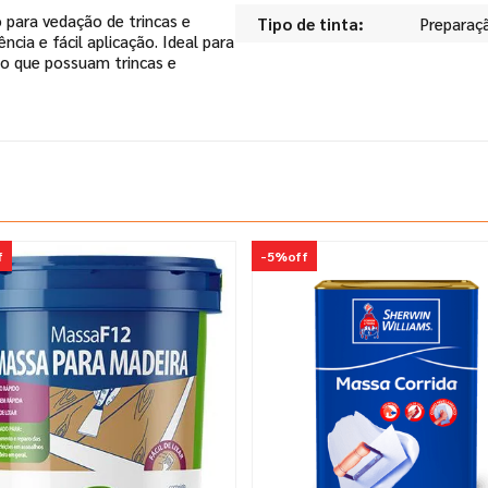
ara vedação de trincas e
Tipo de tinta
Preparaç
cia e fácil aplicação. Ideal para
to que possuam trincas e
f
-
5%
off