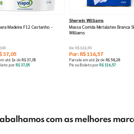
Sherwin Williams
ara Madeira F12 Castanho -
Massa Corrida Metalatex Branca S
Williams
9
,
00
R$
122
,
70
$
37
,
05
Por:
R$
116
,
57
 em até
1
x
de
R$
37
,
05
Parcele em até
2
x
de
R$
58
,
28
oleto por
R$
37
,
05
Pix ou Boleto por
R$
116
,
57
Saiba mais
Comprar
－
＋
rabalhamos com as melhores marc