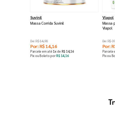
Suvinil
Viapol
Massa Corrida Suvinil
Massa p
Viapol
R$
14
,
90
R$
3
Por:
R$
14
,
16
Por:
R
Parcele em até
1
x
de
R$
14
,
16
Parcele
Pix ou Boleto por
R$
14
,
16
Pix ou B
Saiba mais
T