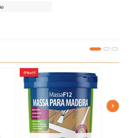
ão
-
5%
off