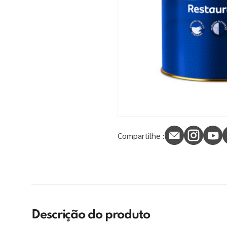
9
º
tinta piso
10
º
verniz
Compartilhe :
Descrição do produto