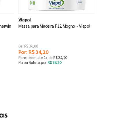
Viapol
herwin
Massa para Madeira F12 Mogno - Viapol
R$
36
,
00
Por:
R$
34
,
20
Parcele em até
1
x
de
R$
34
,
20
Pix ou Boleto por
R$
34
,
20
Saiba mais
as