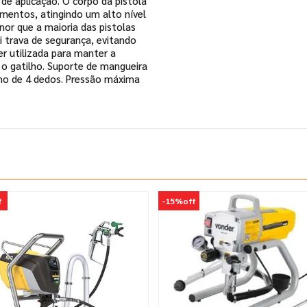
e aplicação. O corpo da pistola
ementos, atingindo um alto nível
or que a maioria das pistolas
 trava de segurança, evitando
r utilizada para manter a
 o gatilho. Suporte de mangueira
ilho de 4 dedos. Pressão máxima
f
-
15%
off