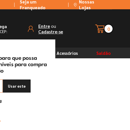
Seja um
Nossas
Franqueado
Lojas
ou
Entre
rega
0
Cadastre-se
 CEP:
Solventes
Acessórios
Saldão
 para que possa
oníveis para compra
ão
 Nauber
Usar este
ep