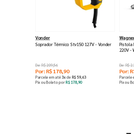
Vonder
Wagne
Soprador Térmico Stv150 127V - Vonder
Pistola
220V -
R$
209
,
56
R$
2
.
Por:
R$
178
,
90
Por:
R
Parcele em até
3
x
de
R$
59
,
63
Parcele
Pix ou Boleto por
R$
178
,
90
Pix ou B
Comprar
－
＋
－