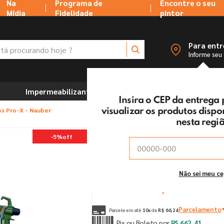
Na
Programa de
Encontre o seu
Mídia
Fidelidade
pintor
 procurando hoje ?
Para ent
Informe seu
Impermeabilizantes
Marcenaria e Ferramentas
Insira o CEP da entrega
ess Pro-X - Nauber
visualizar os produtos disp
nesta regi
Pistola Airless Pro-X -
-
5%
off
Vendido e entregue por:
Tintas MC Ltda
De:
R$
697
,
28
Não sei meu c
Por:
R$
662
,
41
un
Parcelamento
Parcele em até
10
x
de
R$
66
,
24
Pix ou Boleto por
R$
662
,
41