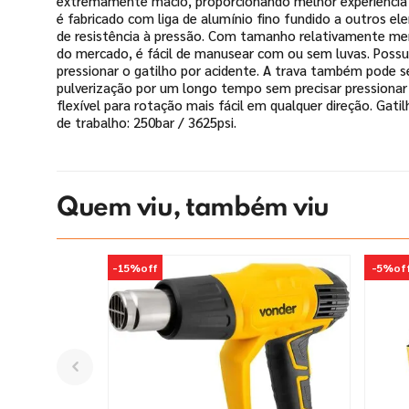
extremamente macio, proporcionando melhor experiência d
é fabricado com liga de alumínio fino fundido a outros el
de resistência à pressão. Com tamanho relativamente men
do mercado, é fácil de manusear com ou sem luvas. Possui
pressionar o gatilho por acidente. A trava também pode se
pulverização por um longo tempo sem precisar pressionar
flexível para rotação mais fácil em qualquer direção. Gat
de trabalho: 250bar / 3625psi.
Quem viu, também viu
-
15%
off
-
5%
of