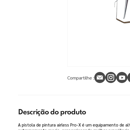
9
º
tinta piso
10
º
spray
Compartilhe :
Descrição do produto
A pistola de pintura airless Pro-X é um equipamento de alt