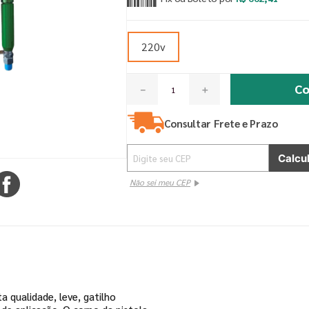
220v
Co
－
＋
Consultar Frete e Prazo
Não sei meu CEP
a qualidade, leve, gatilho