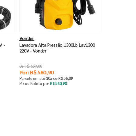
Vonder
V -
Lavadora Alta Pressão 1300Lb Lav1300
220V - Vonder
R$
659
,
00
Por:
R$
560
,
90
Parcele em até
10
x
de
R$
56
,
09
Pix ou Boleto por
R$
560
,
90
Comprar
－
＋