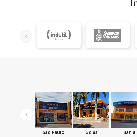
T
São Paulo
Goiás
Bahia