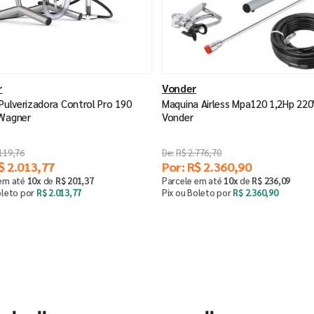
r
Vonder
 Pulverizadora Control Pro 190
Maquina Airless Mpa120 1,2Hp 220
 Wagner
Vonder
119
,
76
R$
2
.
776
,
70
$
2
.
013
,
77
Por:
R$
2
.
360
,
90
 em até
10
x
de
R$
201
,
37
Parcele em até
10
x
de
R$
236
,
09
oleto por
R$
2
.
013
,
77
Pix ou Boleto por
R$
2
.
360
,
90
Comprar
Comprar
＋
－
＋