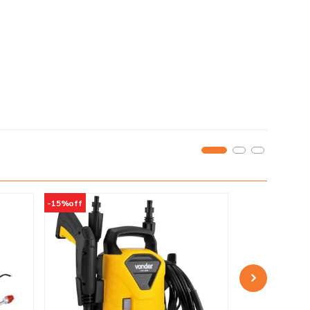
-
15%
off