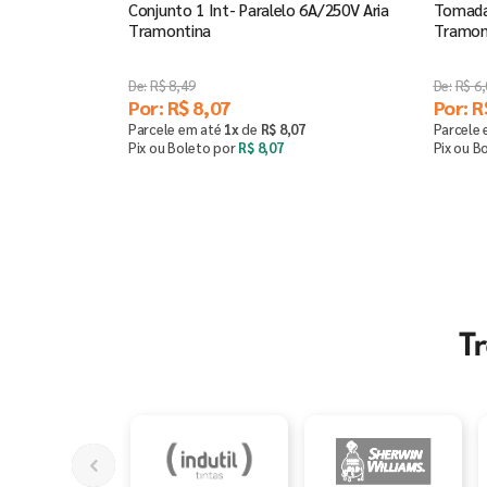
Conjunto 1 Int- Paralelo 6A/250V Aria
Tomada
Tramontina
Tramon
R$
8
,
49
R$
6
,
Por:
R$
8
,
07
Por:
R
Parcele em até
1
x
de
R$
8
,
07
Parcele
Pix ou Boleto por
R$
8
,
07
Pix ou B
Comprar
－
＋
－
T