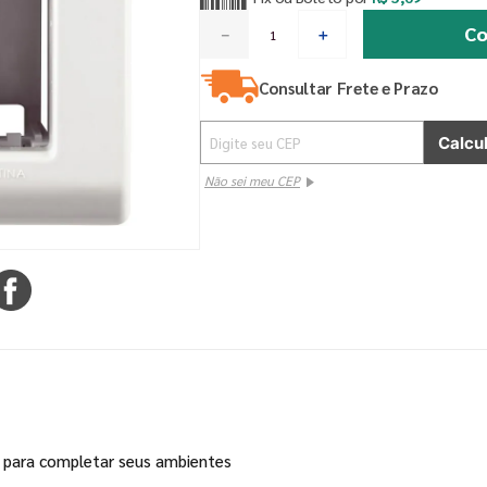
Co
－
＋
Consultar Frete e Prazo
Não sei meu CEP
l para completar seus ambientes