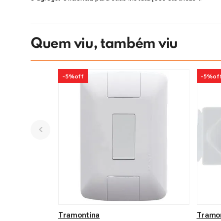
Quem viu, também viu
-
5%
off
-
5%
of
Tramontina
Tramo