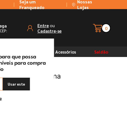
Seja um
Nossas
Franqueado
Lojas
ou
Entre
rega
0
Cadastre-se
 CEP:
Solventes
Acessórios
Saldão
 para que possa
oníveis para compra
ão
Lizflex Tramontina
Usar este
ep