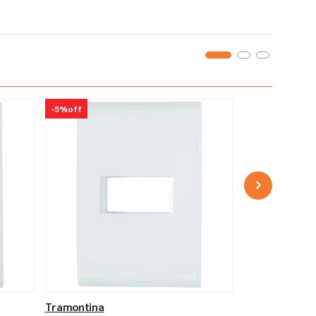
-
5%
off
Tramontina