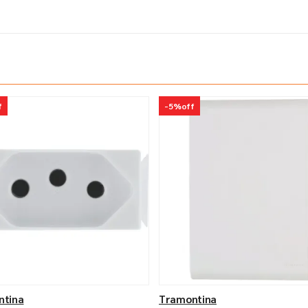
f
-
5%
off
ntina
Tramontina