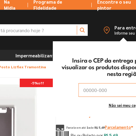
Na
Programa de
Encontre o seu
Mídia
Fidelidade
pintor
 procurando hoje ?
Para ent
Informe seu
Impermeabilizantes
Marcenaria e Ferramentas
Insira o CEP da entrega
Posto Lizflex Tramontina
visualizar os produtos disp
nesta regi
Caixa + Tampa 1 Posto 
-
5%
off
Vendido e entregue por:
Tintas MC Ltda
De:
R$
5
,
99
Não sei meu c
Por:
R$
5
,
69
un
Parcelamento
Parcele em até
1
x
de
R$
5
,
69
Pix ou Boleto por
R$
5
,
69