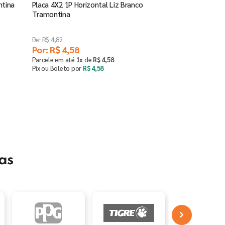
ntina
Placa 4X2 1P Horizontal Liz Branco
Tramontina
R$
4
,
82
Por:
R$
4
,
58
Parcele em até
1
x
de
R$
4
,
58
Pix ou Boleto por
R$
4
,
58
Comprar
－
＋
as