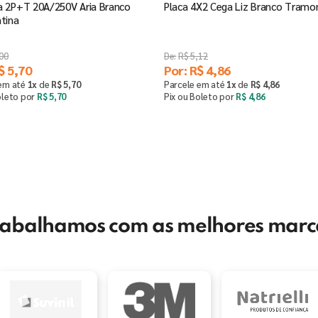
 2P+T 20A/250V Aria Branco
Placa 4X2 Cega Liz Branco Tramo
tina
00
R$
5
,
12
$
5
,
70
Por:
R$
4
,
86
 em até
1
x
de
R$
5
,
70
Parcele em até
1
x
de
R$
4
,
86
oleto por
R$
5
,
70
Pix ou Boleto por
R$
4
,
86
Comprar
Comprar
＋
－
＋
rabalhamos com as melhores marc