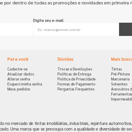
ue por dentro de todas as promoções e novidades em primeira 
Digite seu e-mail:
Para você
Dúvidas
Mais busc
Cadastre-se
Trocas e Devoluções
Tintas
Atualizar dados
Políticas de Entrega
Pré-Pintura
Alterar senha
Política de Privacidade
Marcenaria
Esqueci minha senha
Formas de Pagamento
Solventes
Meus pedidos
Perguntas Frequentes
Acessórios d
Ferramenta
Impermeabil
ndo no mercado de tintas imobiliárias, industriais, repintura automoti
cado. Uma marca que se preocupa com a qualidade e diversidade de se