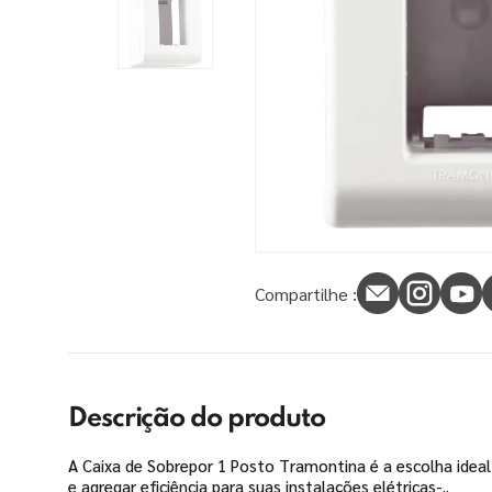
9
º
tinta piso
10
º
spray
Compartilhe :
Descrição do produto
A Caixa de Sobrepor 1 Posto Tramontina é a escolha idea
e agregar eficiência para suas instalações elétricas-..