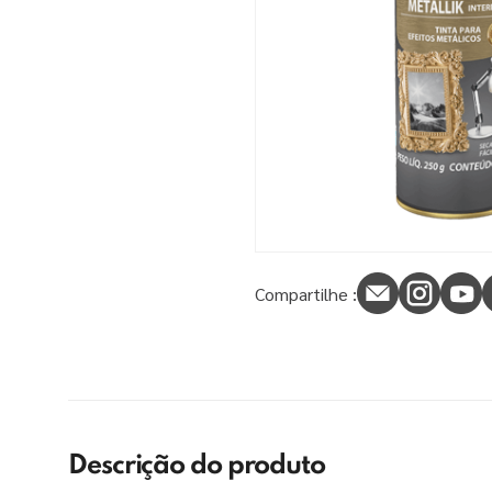
9
º
tinta piso
10
º
verniz
Compartilhe :
Descrição do produto