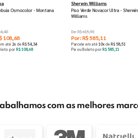
na
Sherwin Williams
mbuia Osmocolor - Montana
Piso Verde Novacor Ultra - Sherwin
Williams
14
,
40
R$
615
,
90
$
108
,
68
Por:
R$
585
,
11
 em até
2
x
de
R$
54
,
34
Parcele em até
10
x
de
R$
58
,
51
oleto por
R$
108
,
68
Pix ou Boleto por
R$
585
,
11
Saiba mais
Saiba mais
rabalhamos com as melhores marc