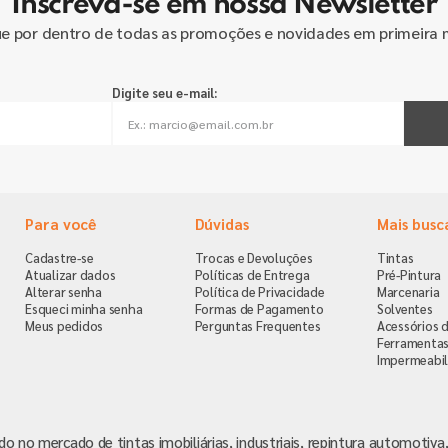
Inscreva-se em nossa Newsletter
ue por dentro de todas as promoções e novidades em primeira 
Digite seu e-mail:
Para você
Dúvidas
Mais busc
Cadastre-se
Trocas e Devoluções
Tintas
Atualizar dados
Políticas de Entrega
Pré-Pintura
Alterar senha
Política de Privacidade
Marcenaria
Esqueci minha senha
Formas de Pagamento
Solventes
Meus pedidos
Perguntas Frequentes
Acessórios d
Ferramenta
Impermeabil
ndo no mercado de tintas imobiliárias, industriais, repintura automoti