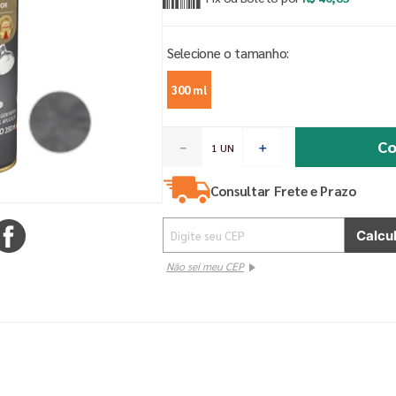
300 ml
Co
－
＋
Consultar Frete e Prazo
Não sei meu CEP