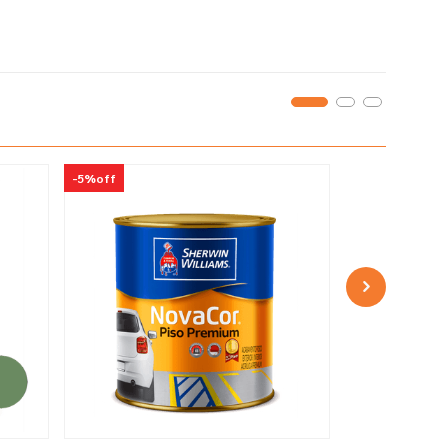
-
5%
off