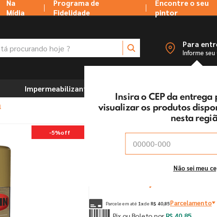
Na
Programa de
Encontre o seu
Mídia
Fidelidade
pintor
 procurando hoje ?
Para ent
Informe seu
Impermeabilizantes
Marcenaria e Ferramentas
Insira o CEP da entrega
l
visualizar os produtos disp
nesta regi
Tinta Spray Prata Meta
-
5%
off
Vendido e entregue por:
Tintas MC Ltda
De:
R$
43
,
00
Não sei meu c
Por:
R$
40
,
85
un
Parcelamento
Parcele em até
1
x
de
R$
40
,
85
Pix ou Boleto por
R$
40
,
85