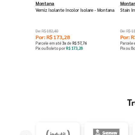
Montana
Monta
Verniz Isolante Incolor Isolare - Montana
Stain I
R$
182
,
40
R$
1
Por:
R$
173
,
28
Por:
R
Parcele em até
3
x
de
R$
57
,
76
Parcele
Pix ou Boleto por
R$
173
,
28
Pix ou B
Comprar
－
＋
T