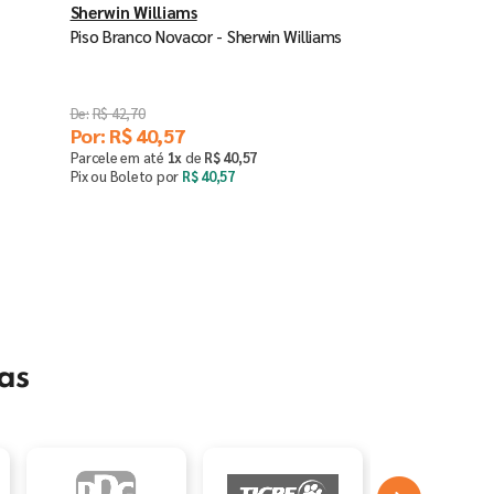
Sherwin Williams
Piso Branco Novacor - Sherwin Williams
R$
42
,
70
Por:
R$
40
,
57
Parcele em até
1
x
de
R$
40
,
57
Pix ou Boleto por
R$
40
,
57
Saiba mais
as