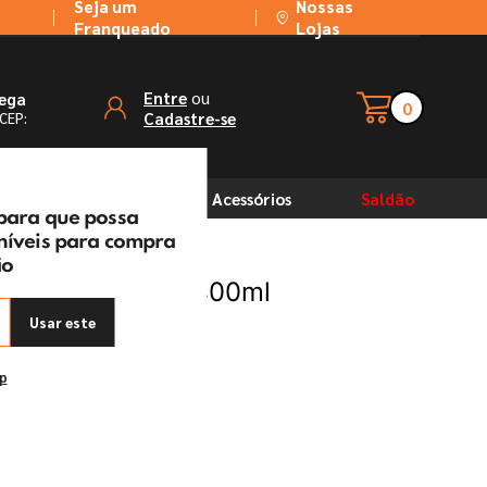
Seja um
Nossas
Franqueado
Lojas
ou
Entre
rega
0
Cadastre-se
 CEP:
Solventes
Acessórios
Saldão
 para que possa
oníveis para compra
ão
llik 53 Colorgin 400ml
Usar este
ep