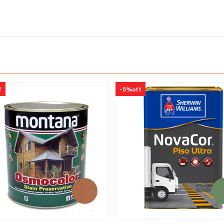
f
-
5%
off