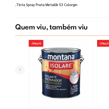
..Tinta Spray Prata Metallik 53 Colorgin
Quem viu, também viu
-
5%
off
-
5%
of