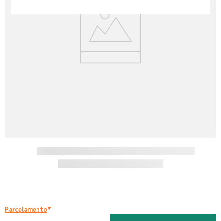
7
º
tinta
8
º
esmalte
9
º
tinta piso
10
º
verniz
Parcelamento