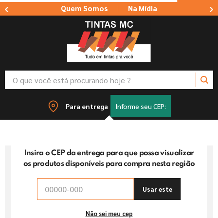
Quem Somos
Na Mídia
|
O que você está procurando hoje ?
TERMOS MAIS BUSCADOS
Para entrega
Informe seu CEP:
1
º
tinta suvinil
2
º
tinta branca
Insira o CEP da entrega para que possa visualizar
3
º
massa corrida
os produtos disponíveis para compra nesta região
4
º
sherwin willians
5
º
tinta acrilica
Usar este
6
º
massa acrilica
Não sei meu cep