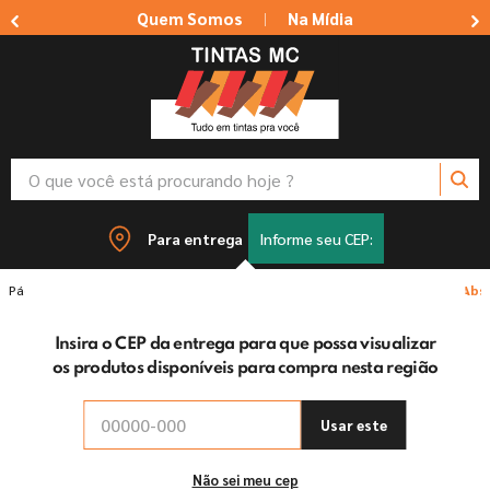
Quem Somos
Na Mídia
|
O que você está procurando hoje ?
TERMOS MAIS BUSCADOS
Para entrega
Informe seu CEP:
1
º
tinta suvinil
Tintas
Tintas Personalizadas
Esmalte Lousa E Cor Preto Abso
2
º
tinta branca
Insira o CEP da entrega para que possa visualizar
3
º
massa corrida
os produtos disponíveis para compra nesta região
4
º
sherwin willians
5
º
massa acrilica
Usar este
6
º
tinta
Não sei meu cep