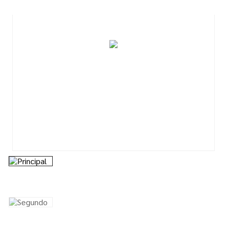
7
º
tinta acrilica
8
º
esmalte
9
º
tinta piso
10
º
spray