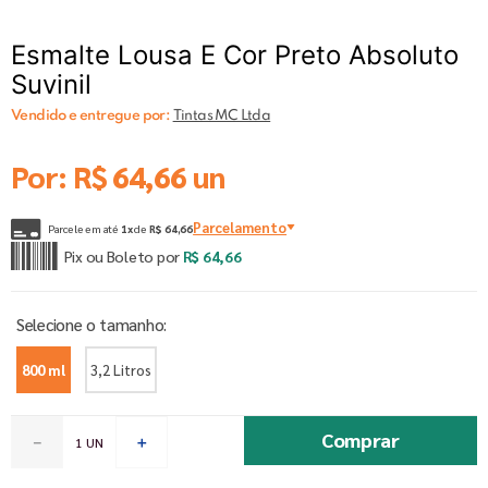
Esmalte Lousa E Cor Preto Absoluto
Suvinil
Vendido e entregue por:
Tintas MC Ltda
Por:
R$
64
,
66
un
Parcelamento
Parcele em até
1
x
de
R$
64
,
66
Pix ou Boleto por
R$
64
,
66
800 ml
3,2 Litros
Comprar
－
＋