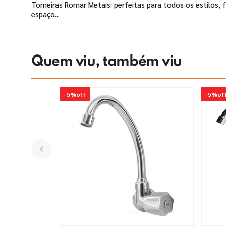
Torneiras Romar Metais: perfeitas para todos os estilos, 
espaço...
Quem viu, também viu
-
5%
off
-
5%
of