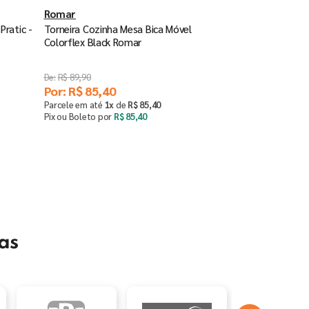
Romar
Pratic -
Torneira Cozinha Mesa Bica Móvel
Colorflex Black Romar
R$
89
,
90
Por:
R$
85
,
40
Parcele em até
1
x
de
R$
85
,
40
Pix ou Boleto por
R$
85
,
40
Comprar
－
＋
as