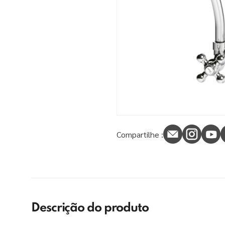
9
º
tinta piso
10
º
spray
Compartilhe :
Descrição do produto