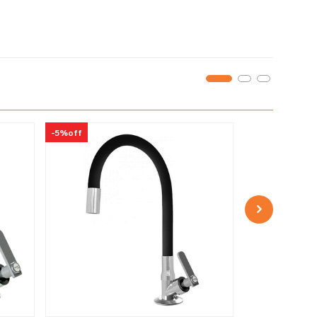
-
5%
off