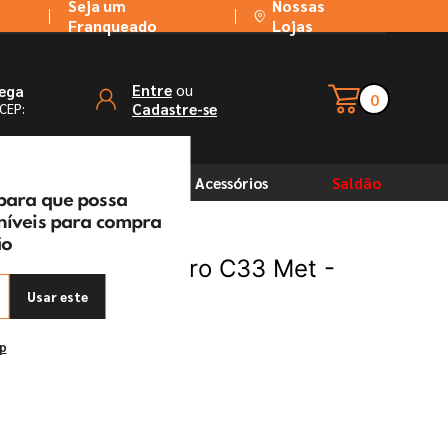
Seja um
Nossas
Franqueado
Lojas
ou
Entre
rega
0
Cadastre-se
 CEP:
Solventes
Acessórios
Saldão
 para que possa
oníveis para compra
ão
e Bica Móvel Filtro C33 Met -
Usar este
ep