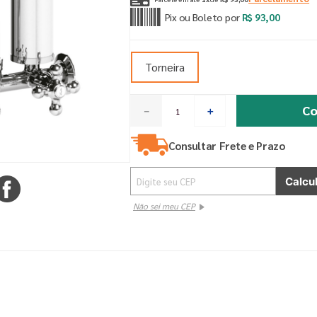
Pix ou Boleto por
R$
93
,
00
Torneira
Co
－
＋
Consultar Frete e Prazo
Não sei meu CEP