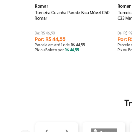
Romar
Romar
Torneira Cozinha Parede Bica Móvel C50 -
Torneir
Romar
C33 Me
R$
46
,
90
R$
9
Por:
R$
44
,
55
Por:
R
Parcele em até
1
x
de
R$
44
,
55
Parcele
Pix ou Boleto por
R$
44
,
55
Pix ou B
Comprar
－
＋
－
T