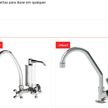
feitas para durar em qualquer
f
-
5%
off