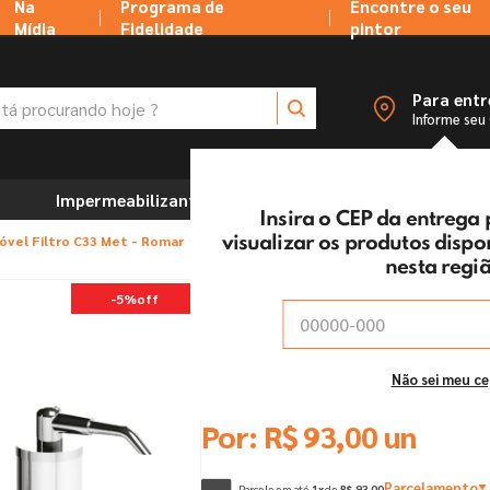
Na
Programa de
Encontre o seu
Mídia
Fidelidade
pintor
 procurando hoje ?
Para ent
Informe seu
Impermeabilizantes
Marcenaria e Ferramentas
Insira o CEP da entrega
óvel Filtro C33 Met - Romar
visualizar os produtos disp
nesta regi
Torneira Cozinha Pared
-
5%
off
Romar
Vendido e entregue por:
Tintas MC Ltda
Não sei meu c
De:
R$
97
,
90
Por:
R$
93
,
00
un
Parcelamento
Parcele em até
1
x
de
R$
93
,
00