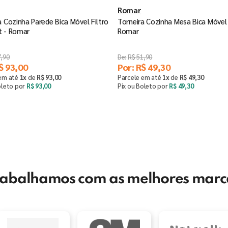
Romar
a Cozinha Parede Bica Móvel Filtro
Torneira Cozinha Mesa Bica Móvel 
t - Romar
Romar
7
,
90
R$
51
,
90
$
93
,
00
Por:
R$
49
,
30
 em até
1
x
de
R$
93
,
00
Parcele em até
1
x
de
R$
49
,
30
oleto por
R$
93
,
00
Pix ou Boleto por
R$
49
,
30
Comprar
Comprar
＋
－
＋
rabalhamos com as melhores marc